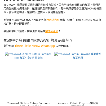
YEOWWW! 貓草玩具採用耐用的斜紋棉布製成，並完全填充有機種植的貓草。我們選
美
用安全的植物提煉染料，確保玩具色彩鮮艷持久。每件玩具都是手工塞滿100%有機貓
國
草，貓草味道特濃，讓貓咪沉浸其中，享受無窮樂趣。
(29)
想選購 YEOWWW! 產品？可以到各個
門市銷售點
選購，或者在 Three Little Meow 網
站訂購，最快即日送貨！
顏
色
歡迎點擊以下連結，探索更多高品質
貓薄荷產品
！
白
想取得更多有關 YEOWWW! 的產品資訊？
色
(1)
Three Little Meow Whatsapp
歡迎點擊
向我們查詢！
粉
紅
(1)
粉
藍
(1)
價格
(HK$)
Yeowww! Stinkies Catnip Sardines
Yeowww! Catnip Crayons 蠟筆造