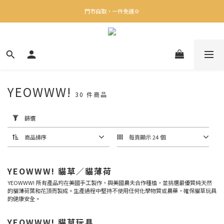
✨下載Three Little Meow App 即享多重禮遇！
門市自取，一件免運💢
🛒購物滿$400送貨上門免運
✨下載Three Little Meow App 即享多重禮遇！
YEOWWW!
30 件商品
套
用
篩
篩選
選
(0/20)
商品排序
每頁顯示 24 個
品
牌
YEOWWW! 貓草／貓薄荷
YEOWWW! 所有產品均在美國手工製作，與美國農夫合作種植，並挑選最優質純天然
Yeowww
的貓薄荷葉和花頂而製成。生產過程中堅持不使用任何化學物質或農藥，確保貓草玩具
(5)
的健康安全。
產
YEOWWW! 貓草玩具
地