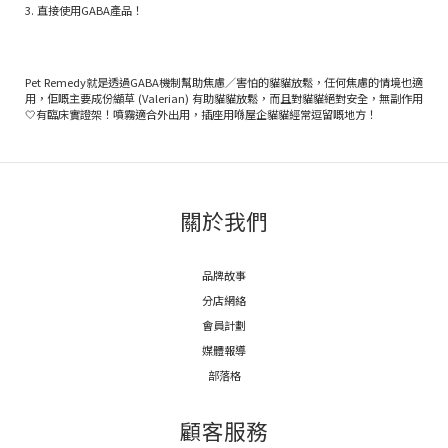
3. 直接使用GABA產品！
Pet Remedy就是透過GABA機制幫助焦慮／害怕的貓貓放鬆，任何焦慮的情境也適
用，佢嘅主要成份纈草 (Valerian) 有助貓貓放鬆，而且對貓貓絕對安全，無副作用
🤍有臨床實證架！噴霧適合外出用，插座用喺屋企貓貓經常逗留嘅地方！
關於我們
品牌故事
分店網絡
會員計劃
媒體報導
部落格
顧客服務