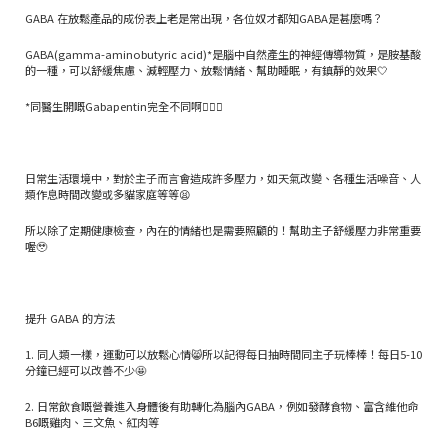
GABA 在放鬆產品的成份表上老是常出現，各位奴才都知GABA是甚麼嗎？
GABA(gamma-aminobutyric acid)*是腦中自然產生的神經傳導物質，是胺基酸
的一種，可以舒緩焦慮、減輕壓力、放鬆情緒、幫助睡眠，有鎮靜的效果🤍
*同醫生開嘅Gabapentin完全不同啊🙅🏻‍♀️
日常生活環境中，對於主子而言會造成許多壓力，如天氣改變、各種生活噪音、人
類作息時間改變或多貓家庭等等😫
所以除了定期健康檢查，內在的情緒也是需要照顧的！幫助主子舒緩壓力非常重要
喔🥹
提升 GABA 的方法
1. 同人類一樣，運動可以放鬆心情😸所以記得每日抽時間同主子玩棒棒！每日5-10
分鐘已經可以改善不少🤩
2. 日常飲食嘅營養進入身體後有助轉化為腦內GABA，例如發酵食物、富含維他命
B6嘅雞肉、三文魚、紅肉等