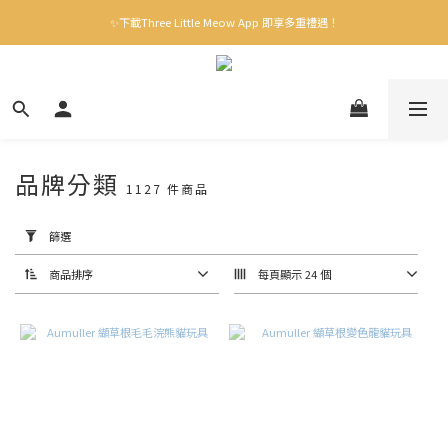
✨下載Three Little Meow App 即享多重禮遇！
✨下載Three Little Meow App 即享多重禮遇！
門市自取，一件免運💢
🛒購物滿$400送貨上門免運
✨下載Three Little Meow App 即享多重禮遇！
品牌分類
1127 件商品
套
用
篩
篩選
選
(0/20)
商品排序
每頁顯示 24 個
品
牌
RompiCatz
(23)
好
味