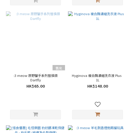
肉
(6)
看
更
多
產
地
歐
洲
(10)
售完
越
:3 meow 原野獵手系列替換頭
Hyginova 複合酶濃縮洗衣液 Plus
南
Dartfly
1L
(3)
HK$65.00
HK$148.00
泰
國
(80)
法
國
(17)