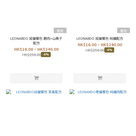
色
(23)
藍
色
(12)
售完
售完
灰
LEONARDO 成貓餐包 鹿肉+山桑子
LEONARDO 成貓餐包 純雞配方
色
配方
HK$16.00 ~ HK$240.00
(10)
HK$16.00 ~ HK$240.00
HK$256.00
-6%
HK$256.00
-6%
白
木
紋
(10)
胡
桃
木
(10)
白
浮
雕
(6)
綠