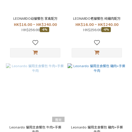
色
(6)
黃
LEONARDO幼貓餐包 家禽配方
LEONARDO老貓餐包 純雞肉配方
木
HK$16.00 ~ HK$240.00
HK$16.00 ~ HK$240.00
紋
HK$256.00
HK$256.00
-6%
-6%
(6)
淺
棕
色
(4)
看
更
多
罐
罐
質
地
肉
售完
塊
Leonardo 貓用主食餐包 牛肉+手撕
(2)
Leonardo 貓用主食餐包 雞肉+手撕
牛肉
牛肉