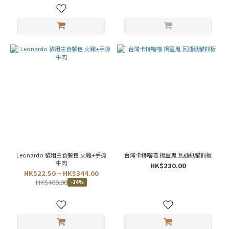
貓
(14)
老
貓
(11)
價格
(HK$)
~
Leonardo 貓用主食餐包 火雞+手撕
台灣卡特喵喵 搗蛋鬼 瓦通紙貓抓板
牛肉
HK$230.00
HK$22.50 ~ HK$344.00
HK$400.00
-14%