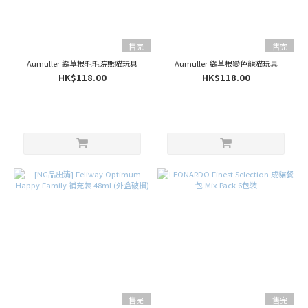
小
姐
(20)
售完
售完
Catwant
貓咪旺
Aumuller 纈草根毛毛浣熊貓玩具
Aumuller 纈草根變色龍貓玩具
農場
HK$118.00
HK$118.00
(18)
Aime
Kitchen
(17)
Instinct
(16)
Kakato
(16)
Wellness
(16)
毛
怪
樂
園
售完
售完
(16)