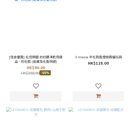
英
國
(4)
中
國
(21)
美國
(116)
台灣
[惜食優惠] 毛怪樂園 豹好餵凍乾保健
:3 meow 羊毛氈香煙抱踢貓玩具
(184)
品 - 豹毛肌 (皮膚及毛髮保健)
HK$128.00
HK$90.00
日
HK$268.00
-66%
本
(43)
看
更
多
顏
色
白