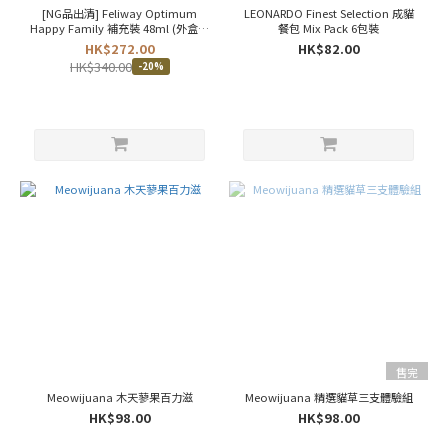
[NG品出清] Feliway Optimum
LEONARDO Finest Selection 成貓
汪
Happy Family 補充裝 48ml (外盒破
餐包 Mix Pack 6包裝
喵
損)
HK$272.00
HK$82.00
星
HK$340.00
-20%
球
(16)
看
更
多
口
味
鱈
魚
(3)
單
一
蛋
售完
白
(19)
Meowijuana 木天蓼果百力滋
Meowijuana 精選貓草三支體驗組
HK$98.00
HK$98.00
豬
肉