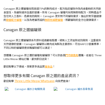
吞
拿
Canagan 原之選貓糧採用高達75%的鮮肉成分，配方貼近貓咪作為肉食動物的天然飲
魚
食習性，為貓咪提供全面的營養。所有 Canagan 貓糧均採用無穀物配方，同時產品不
(7)
含任何人工香料、色素和防腐劑。 Canagan 更針對不同貓咪需求，推出針對牙齒健康
的
健齒配方貓糧
，以及為老貓而設的
無穀物減肥貓糧
，照顧貓咪的全方位健康需求。
三
文
Canagan 原之選貓罐頭
魚
(3)
Canagan 原之選貓罐頭系列原料經過嚴格甄選，絕無人工添加劑或防腐劑，注重提供
鴨
天然健康的營養。Canagan 貓罐頭以嫩肉或海鮮為主要原料，符合AAFCO營養標準，
肉
不同口味的貓罐頭連挑嘴貓咪都可以滿足！
(1)
想選購 Canagan 原之選的貓糧和貓罐頭？可以到各個
門市銷售點
選購，或者在 Three
火
Little Meow 網站訂購，最快即日送貨！
雞
(1)
歡迎點擊以下連結，探索更多高品質
貓食品
！
牛
想取得更多有關 Canagan 原之選的產品資訊？
肉
(1)
Three Little Meow Whatsapp
歡迎點擊
向我們查詢！
雞
肉
(6)