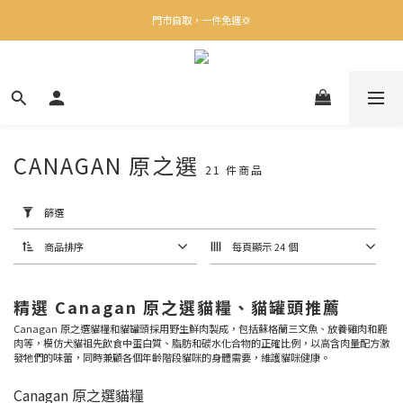
✨下載Three Little Meow App 即享多重禮遇！
門市自取，一件免運💢
🛒購物滿$400送貨上門免運
✨下載Three Little Meow App 即享多重禮遇！
CANAGAN 原之選
21 件商品
套
用
篩
篩選
選
(0/20)
商品排序
每頁顯示 24 個
口
味
精選 Canagan 原之選貓糧、貓罐頭推薦
Canagan 原之選貓糧和貓罐頭採用野生鮮肉製成，包括蘇格蘭三文魚、放養雞肉和鹿
沙
肉等，模仿犬貓祖先飲食中蛋白質、脂肪和碳水化合物的正確比例，以高含肉量配方激
甸
發牠們的味蕾，同時兼顧各個年齡階段貓咪的身體需要，維護貓咪健康。
魚
(2)
Canagan 原之選貓糧