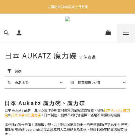
✨下載Three Little Meow App 即享多重禮遇！
🛒購物滿$400送貨上門免運
✨下載Three Little Meow App 即享多重禮遇！
日本 AUKATZ 魔力碗
5 件商品
套
用
篩
篩選
選
(0/20)
商品排序
每頁顯示 24 個
顏
色
日本 Aukatz 魔力碗、魔力碟
日本 Aukatz 品牌一直用心製作多款實用高質的貓貓飲食容器，包括
白
日本 Aukatz 魔力
碗
和
日本 Aukatz 魔力碟
，日本製造，提供不同尺寸選擇，滿足不同貓咪的需要！
色
(2)
這些精心製作的魔力碗和魔力碟，以2億8000萬年前出土的天然礦物(不含放射性元素)
和生醫陶瓷(Bioceramics)混合燒成的人工機能石為素材，歷經1100度的高溫燒製而
綠
成。