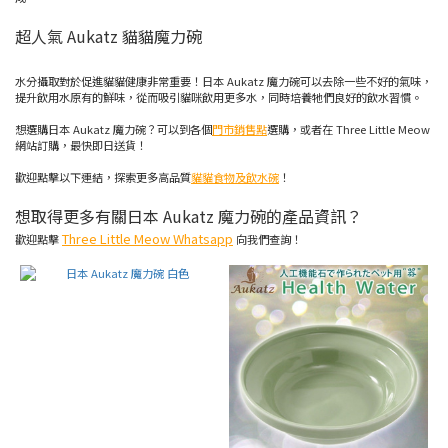
色
(2)
超人氣 Aukatz 貓貓魔力碗
價格
(HK$)
水分攝取對於促進貓貓健康非常重要！日本 Aukatz 魔力碗可以去除一些不好的氣味，
提升飲用水原有的鮮味，從而吸引貓咪飲用更多水，同時培養牠們良好的飲水習慣。
想選購日本 Aukatz 魔力碗？可以到各個
門市銷售點
選購，或者在 Three Little Meow
網站訂購，最快即日送貨！
~
歡迎點擊以下連結，探索更多高品質
貓貓食物及飲水碗
！
想取得更多有關日本 Aukatz 魔力碗的產品資訊？
Three Little Meow Whatsapp
歡迎點擊
向我們查詢！