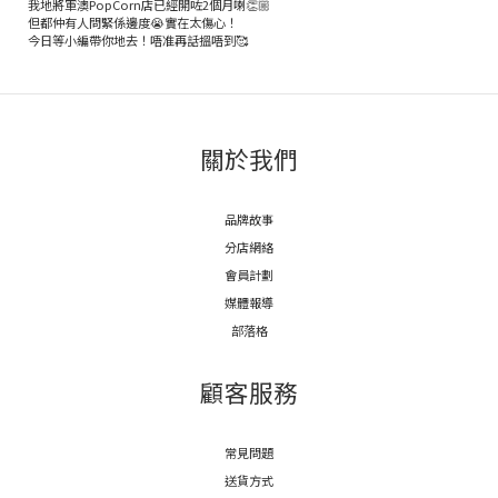
我地將軍澳PopCorn店已經開咗2個月喇👏🏼
但都仲有人問緊係邊度😭實在太傷心！
今日等小編帶你地去！唔准再話搵唔到🥰
關於我們
品牌故事
分店網絡
會員計劃
媒體報導
部落格
顧客服務
常見問題
送貨方式